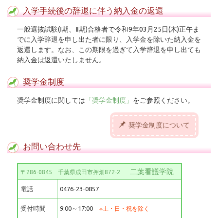
入学手続後の辞退に伴う納入金の返還
一般選抜試験(Ⅰ期、Ⅱ期)合格者で令和9年03月25日(木)正午ま
でに入学辞退を申し出た者に限り、入学金を除いた納入金を
返還します。なお、この期限を過ぎて入学辞退を申し出ても
納入金は返還いたしません。
奨学金制度
奨学金制度に関しては
「奨学金制度」
をご参照ください。
奨学金制度について
お問い合わせ先
二葉看護学院
〒286-0845 千葉県成田市押畑872-2
電話
0476-23-0857
受付時間
9:00～17:00
土・日・祝を除く