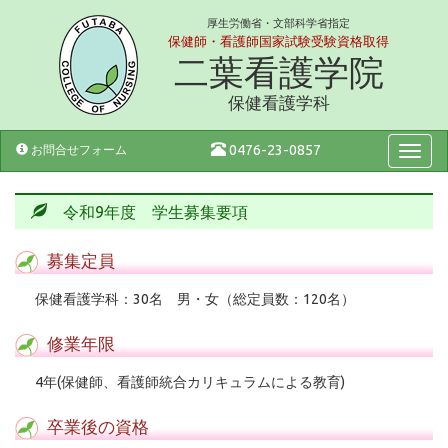
厚生労働省・文部科学省指定
保健師・看護師国家試験受験資格取得
二葉看護学院
保健看護学科
0476-23-0857
お問合せフォーム
Menu
令和9年度 学生募集要項
募集定員
保健看護学科：30名 男・女（総定員数：120名）
修業年限
4年(保健師、看護師統合カリキュラムによる教育)
卒業後の資格